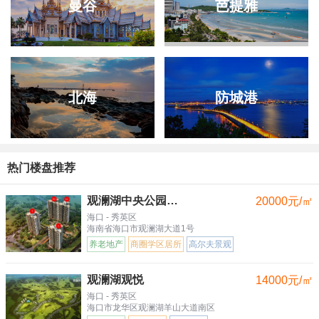
曼谷
芭提雅
北海
防城港
热门楼盘推荐
观澜湖中央公园三区
20000元/㎡
海口 - 秀英区
海南省海口市观澜湖大道1号
养老地产
商圈学区居所
高尔夫景观
观澜湖观悦
14000元/㎡
海口 - 秀英区
海口市龙华区观澜湖羊山大道南区