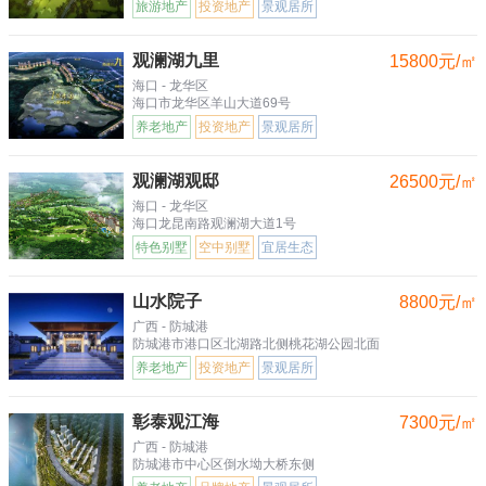
旅游地产
投资地产
景观居所
观澜湖九里
15800元/㎡
海口 - 龙华区
海口市龙华区羊山大道69号
养老地产
投资地产
景观居所
观澜湖观邸
26500元/㎡
海口 - 龙华区
海口龙昆南路观澜湖大道1号
特色别墅
空中别墅
宜居生态
山水院子
8800元/㎡
广西 - 防城港
防城港市港口区北湖路北侧桃花湖公园北面
养老地产
投资地产
景观居所
彰泰观江海
7300元/㎡
广西 - 防城港
防城港市中心区倒水坳大桥东侧