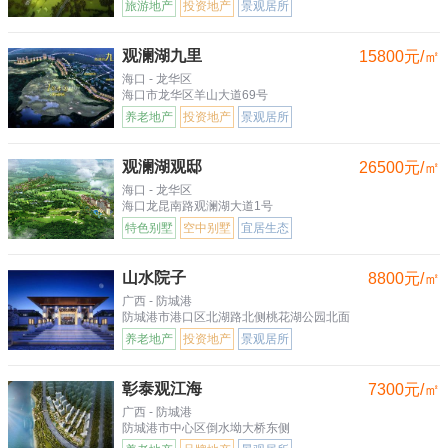
旅游地产
投资地产
景观居所
观澜湖九里
15800元/㎡
海口 - 龙华区
海口市龙华区羊山大道69号
养老地产
投资地产
景观居所
观澜湖观邸
26500元/㎡
海口 - 龙华区
海口龙昆南路观澜湖大道1号
特色别墅
空中别墅
宜居生态
山水院子
8800元/㎡
广西 - 防城港
防城港市港口区北湖路北侧桃花湖公园北面
养老地产
投资地产
景观居所
彰泰观江海
7300元/㎡
广西 - 防城港
防城港市中心区倒水坳大桥东侧