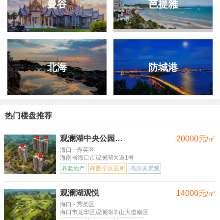
曼谷
芭提雅
北海
防城港
热门楼盘推荐
观澜湖中央公园三区
20000元/㎡
海口 - 秀英区
海南省海口市观澜湖大道1号
养老地产
商圈学区居所
高尔夫景观
观澜湖观悦
14000元/㎡
海口 - 秀英区
海口市龙华区观澜湖羊山大道南区