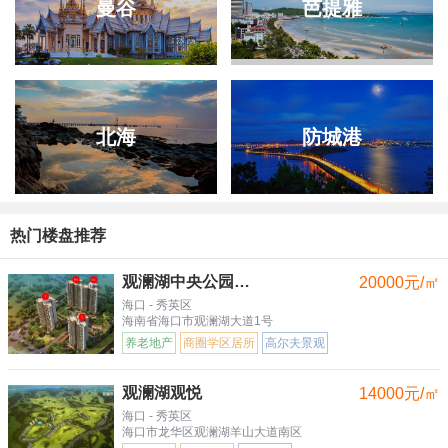
曼谷
芭提雅
北海
防城港
热门楼盘推荐
观澜湖中央公园三区
20000元/㎡
海口 - 秀英区
海南省海口市观澜湖大道1号
养老地产
商圈学区居所
高尔夫景观
观澜湖观悦
14000元/㎡
海口 - 秀英区
海口市龙华区观澜湖羊山大道南区