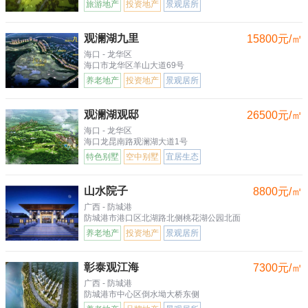
旅游地产
投资地产
景观居所
观澜湖九里
15800元/㎡
海口 - 龙华区
海口市龙华区羊山大道69号
养老地产
投资地产
景观居所
观澜湖观邸
26500元/㎡
海口 - 龙华区
海口龙昆南路观澜湖大道1号
特色别墅
空中别墅
宜居生态
山水院子
8800元/㎡
广西 - 防城港
防城港市港口区北湖路北侧桃花湖公园北面
养老地产
投资地产
景观居所
彰泰观江海
7300元/㎡
广西 - 防城港
防城港市中心区倒水坳大桥东侧