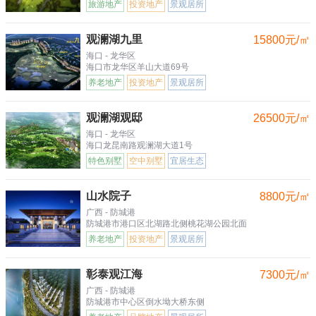
旅游地产
投资地产
景观居所
观澜湖九里
15800元/㎡
海口 - 龙华区
海口市龙华区羊山大道69号
养老地产
投资地产
景观居所
观澜湖观邸
26500元/㎡
海口 - 龙华区
海口龙昆南路观澜湖大道1号
特色别墅
空中别墅
宜居生态
山水院子
8800元/㎡
广西 - 防城港
防城港市港口区北湖路北侧桃花湖公园北面
养老地产
投资地产
景观居所
彰泰观江海
7300元/㎡
广西 - 防城港
防城港市中心区倒水坳大桥东侧