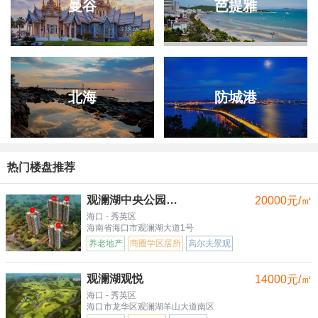
曼谷
芭提雅
北海
防城港
热门楼盘推荐
观澜湖中央公园三区
20000元/㎡
海口 - 秀英区
海南省海口市观澜湖大道1号
养老地产
商圈学区居所
高尔夫景观
观澜湖观悦
14000元/㎡
海口 - 秀英区
海口市龙华区观澜湖羊山大道南区