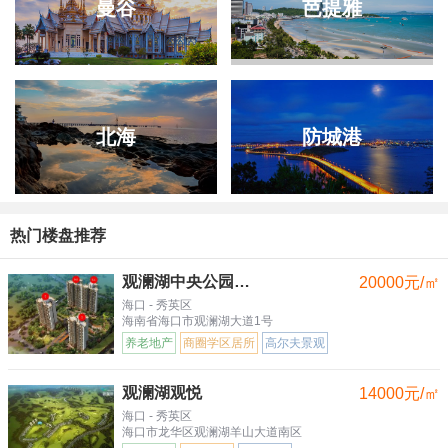
曼谷
芭提雅
北海
防城港
热门楼盘推荐
观澜湖中央公园三区
20000元/㎡
海口 - 秀英区
海南省海口市观澜湖大道1号
养老地产
商圈学区居所
高尔夫景观
观澜湖观悦
14000元/㎡
海口 - 秀英区
海口市龙华区观澜湖羊山大道南区