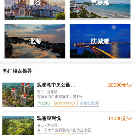
曼谷
芭提雅
北海
防城港
热门楼盘推荐
观澜湖中央公园三区
20000元/㎡
海口 - 秀英区
海南省海口市观澜湖大道1号
养老地产
商圈学区居所
高尔夫景观
观澜湖观悦
14000元/㎡
海口 - 秀英区
海口市龙华区观澜湖羊山大道南区