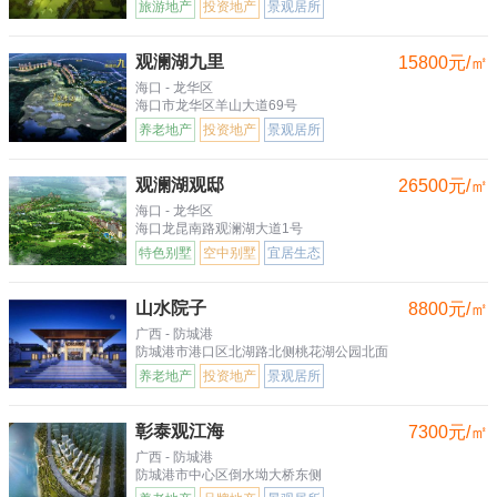
旅游地产
投资地产
景观居所
观澜湖九里
15800元/㎡
海口 - 龙华区
海口市龙华区羊山大道69号
养老地产
投资地产
景观居所
观澜湖观邸
26500元/㎡
海口 - 龙华区
海口龙昆南路观澜湖大道1号
特色别墅
空中别墅
宜居生态
山水院子
8800元/㎡
广西 - 防城港
防城港市港口区北湖路北侧桃花湖公园北面
养老地产
投资地产
景观居所
彰泰观江海
7300元/㎡
广西 - 防城港
防城港市中心区倒水坳大桥东侧