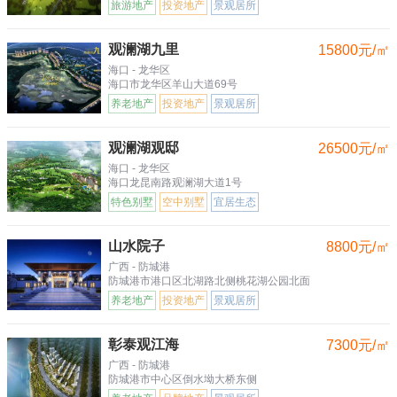
旅游地产
投资地产
景观居所
观澜湖九里
15800元/㎡
海口 - 龙华区
海口市龙华区羊山大道69号
养老地产
投资地产
景观居所
观澜湖观邸
26500元/㎡
海口 - 龙华区
海口龙昆南路观澜湖大道1号
特色别墅
空中别墅
宜居生态
山水院子
8800元/㎡
广西 - 防城港
防城港市港口区北湖路北侧桃花湖公园北面
养老地产
投资地产
景观居所
彰泰观江海
7300元/㎡
广西 - 防城港
防城港市中心区倒水坳大桥东侧