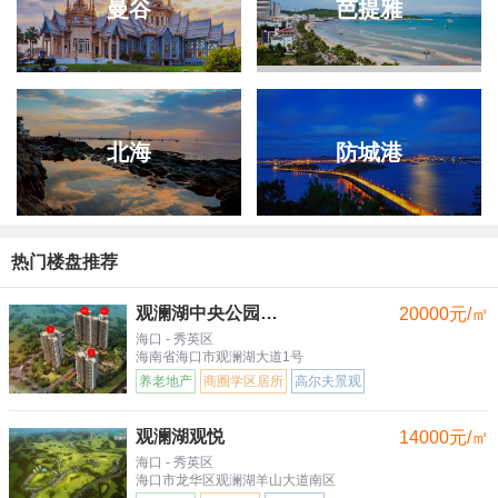
曼谷
芭提雅
北海
防城港
热门楼盘推荐
观澜湖中央公园三区
20000元/㎡
海口 - 秀英区
海南省海口市观澜湖大道1号
养老地产
商圈学区居所
高尔夫景观
观澜湖观悦
14000元/㎡
海口 - 秀英区
海口市龙华区观澜湖羊山大道南区