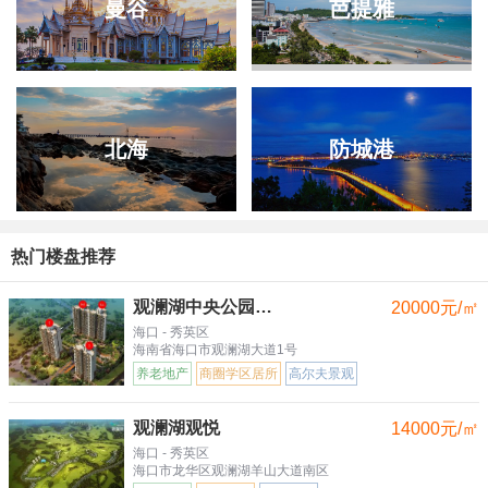
曼谷
芭提雅
北海
防城港
热门楼盘推荐
观澜湖中央公园三区
20000元/㎡
海口 - 秀英区
海南省海口市观澜湖大道1号
养老地产
商圈学区居所
高尔夫景观
观澜湖观悦
14000元/㎡
海口 - 秀英区
海口市龙华区观澜湖羊山大道南区