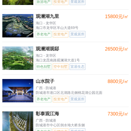
旅游地产
投资地产
景观居所
观澜湖九里
15800元/㎡
海口 - 龙华区
海口市龙华区羊山大道69号
养老地产
投资地产
景观居所
观澜湖观邸
26500元/㎡
海口 - 龙华区
海口龙昆南路观澜湖大道1号
特色别墅
空中别墅
宜居生态
山水院子
8800元/㎡
广西 - 防城港
防城港市港口区北湖路北侧桃花湖公园北面
养老地产
投资地产
景观居所
彰泰观江海
7300元/㎡
广西 - 防城港
防城港市中心区倒水坳大桥东侧