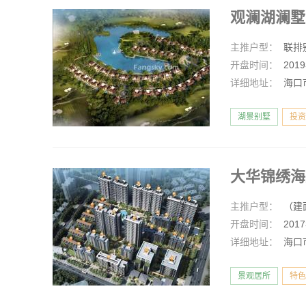
观澜湖澜
主推户型：
联排
开盘时间：
201
详细地址：
海口
湖景别墅
投资
大华锦绣
主推户型：
（建面
开盘时间：
201
详细地址：
海口
景观居所
特色