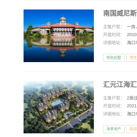
南国威尼
主推户型：
一房
开盘时间：
201
详细地址：
海口
特色别墅
养生
汇元江海
主推户型：
2居(
开盘时间：
202
详细地址：
海口
海景地产
投资