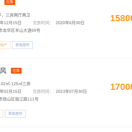
里
在售
2平，三房两厅两卫
1580
8年12月15日
交房时间：
2020年6月30日
市龙华区羊山大道69号
地产
景观居所
春风
在售
02㎡-125㎡三房
1700
1年02月15日
交房时间：
2023年07月30日
市琼山区丽江路111号
景观居所