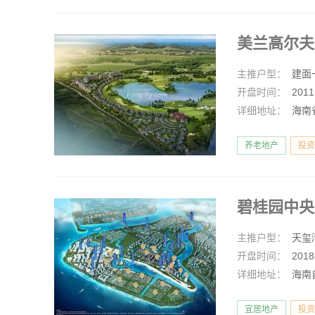
美兰高尔
主推户型：
建面一
开盘时间：
201
详细地址：
海南
养老地产
投资
碧桂园中
主推户型：
天玺
开盘时间：
201
详细地址：
海南
宜居地产
投资