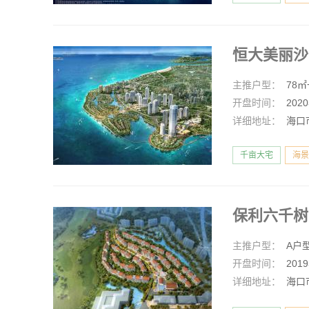
恒大美丽
主推户型：
78㎡
开盘时间：
202
详细地址：
海口
千亩大宅
海景
保利六千
主推户型：
A户
开盘时间：
201
详细地址：
海口