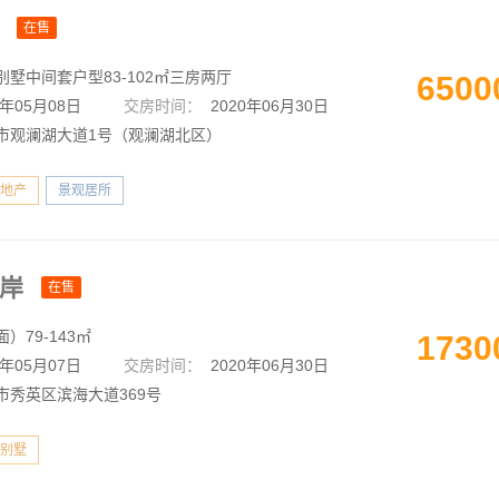
墅
在售
别墅中间套户型83-102㎡三房两厅
6500
9年05月08日
交房时间：
2020年06月30日
市观澜湖大道1号（观澜湖北区）
地产
景观居所
海岸
在售
）79-143㎡
1730
7年05月07日
交房时间：
2020年06月30日
市秀英区滨海大道369号
别墅