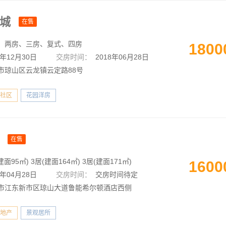
斯城
在售
、两房、三房、复式、四房
1800
0年12月30日
交房时间：
2018年06月28日
市琼山区云龙镇云定路88号
社区
花园洋房
汇
在售
建面95㎡) 3居(建面164㎡) 3居(建面171㎡)
1600
1年04月28日
交房时间：
交房时间待定
市江东新市区琼山大道鲁能希尔顿酒店西侧
地产
景观居所