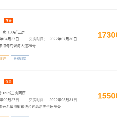
沙
在售
一房 130㎡三房
1730
0年04月27日
交房时间：
2022年07月30日
市海甸岛碧海大道29号
地产
景观别墅
树
在售
型109㎡三房两厅
1550
9年09月27日
交房时间：
2022年03月31日
市云龙镇海榆东线台达高尔夫俱乐部旁