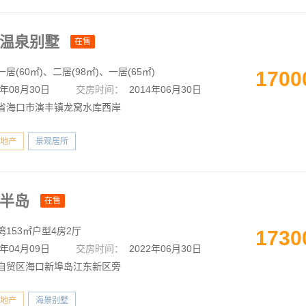
夫温泉别墅
在售
居(60㎡)、二居(98㎡)、一居(65㎡)
1700
1年08月30日
交房时间：
2014年06月30日
省海口市演丰镇龙窝水库西岸
地产
景观居所
央半岛
在售
湾153㎡户型4房2厅
1730
8年04月09日
交房时间：
2022年06月30日
自贸区海口新埠岛江东新区旁
地产
海景别墅