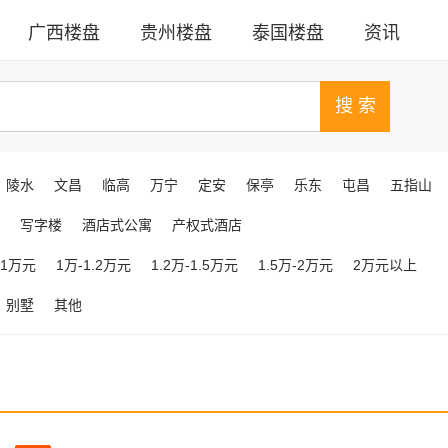
广西楼盘
贵州楼盘
泰国楼盘
资讯
陵水
文昌
临高
万宁
定安
保亭
乐东
屯昌
五指山
写字楼
酒店式公寓
产权式酒店
-1万元
1万-1.2万元
1.2万-1.5万元
1.5万-2万元
2万元以上
别墅
其他