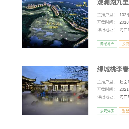
观澜湖九
主推户型：
10
开盘时间：
201
详细地址：
海口
养老地产
投资
绿城桃李
主推户型：
建面1
开盘时间：
202
详细地址：
海口
景观洋房
别墅