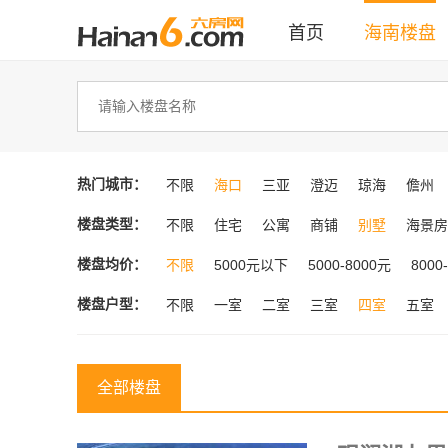
首页
海南楼盘
热门城市：
不限
海口
三亚
澄迈
琼海
儋州
楼盘类型：
不限
住宅
公寓
商铺
别墅
海景房
楼盘均价：
不限
5000元以下
5000-8000元
8000
楼盘户型：
不限
一室
二室
三室
四室
五室
全部楼盘