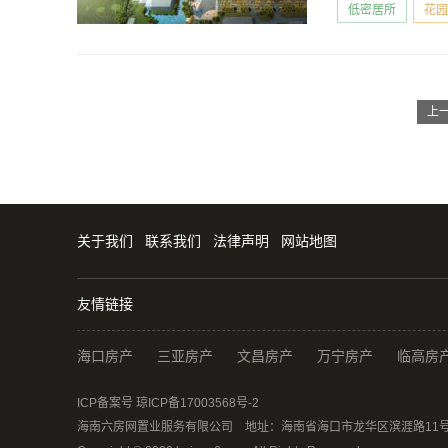
低密居所
花园
上
关于我们
联系我们
法律声明
网站地图
友情链接
海口房产
三亚房产
文昌房产
万宁房产
临高房
ICP备案号 琼ICP备17003568号-2
海南六房网置业服务有限公司 地址：海南省海口市龙华区滨涯路11号海侨花