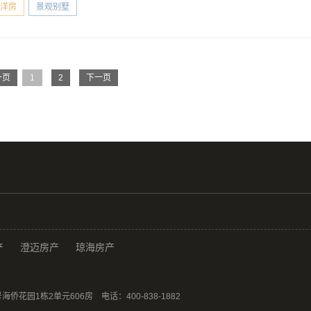
洋房
景观别墅
一页
1
2
下一页
产
澄迈房产
琼海房产
园1栋2单元606房 电话：400-838-1882