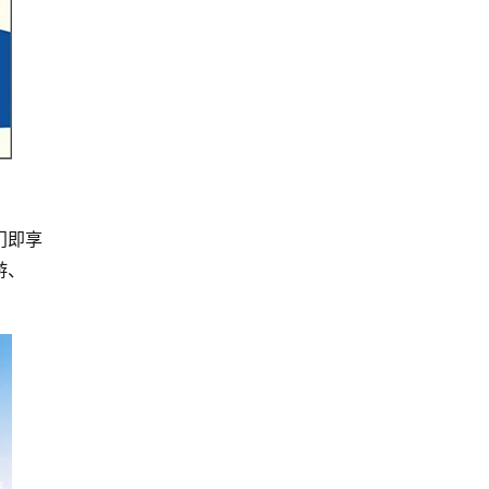
门即享
游、