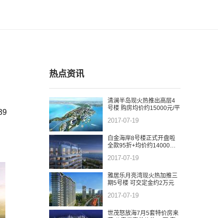
热点资讯
清澜半岛现火热推出高层4
号楼 购房均价约15000元/平
39
2017-07-19
白金海岸8号楼正式开盘啦
全款95折+均价约14000元/
平
2017-07-19
雅居乐月亮湾现火热加推三
期5号楼 可交定金约2万元
2017-07-19
世茂怒放海7月5套特价房来