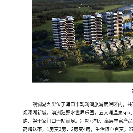
观澜湖九里
位于海口市观澜湖旅游度假区内，共享
观澜湖新城，澳洲狂野水世界乐园，五大洲温泉sp
购、娱于家门口一站满足。别墅+洋房+高层丰富产
高赠送率，1房变3房，2房变4房，生活随心百变。2