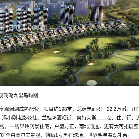
观澜湖九里鸟瞰图
观澜湖成熟配套，项目约198亩，总建筑面积：22.2万㎡。开
a、冯小刚电影公社、兰桂坊酒吧街、奥特莱斯……吃、住、行、
品线，一线果岭阔景住宅，户型方正，南北通透，更有大可拓展空
70°全幕高尔夫景观，俯瞰1号黑石球场，世界明星赛观礼台。