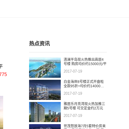
热点资讯
清澜半岛现火热推出高层4
号楼 购房均价约15000元/平
平
2017-07-19
775
白金海岸8号楼正式开盘啦
全款95折+均价约14000元/
平
2017-07-19
雅居乐月亮湾现火热加推三
期5号楼 可交定金约2万元
2017-07-19
世茂怒放海7月5套特价房来