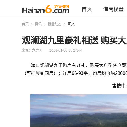
首页
海南楼盘
首页
资讯
楼盘动态
正文
观澜湖九里豪礼相送 购买
来源：六房网
2018-01-08 15:27:44
海口
观澜湖九里
购房有好礼，购买大户型客户即
（可扩展到四房）；洋房66-93平，购房均价约23
售楼中