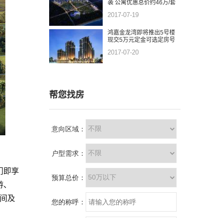
袭 公寓优惠总价约46万/套
2017-07-19
鸿嘉金龙湾即将推出5号楼
现交5万元定金可选定房号
2017-07-20
帮您找房
门即享
游、
间及